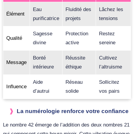
Eau
Fluidité des
Lâchez les
Élément
purificatrice
projets
tensions
Sagesse
Protection
Restez
Qualité
divine
active
sereine
Bonté
Réussite
Cultivez
Message
intérieure
éthique
l’altruisme
Aide
Réseau
Sollicitez
Influence
d’autrui
solide
vos pairs
La numérologie renforce votre confiance
Le nombre 42 émerge de l’addition des deux nombres 21
qui composent cette heure miroir. Cette vibration évoque