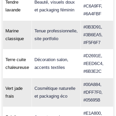
Tendre
Beauté, visuels doux
#C6A9FF,
lavande
et packaging féminin
#6A4FBF
#0B3D91,
Marine
Tenue professionnelle,
#3B6EA5,
classique
site portfolio
#F5F6F7
#D2691E,
Terre cuite
Décoration salon,
#EED6C4,
chaleureuse
accents textiles
#6B3E2C
#00A884,
Vert jade
Cosmétique naturelle
#DFF7F0,
frais
et packaging éco
#05695B
#E1A800,