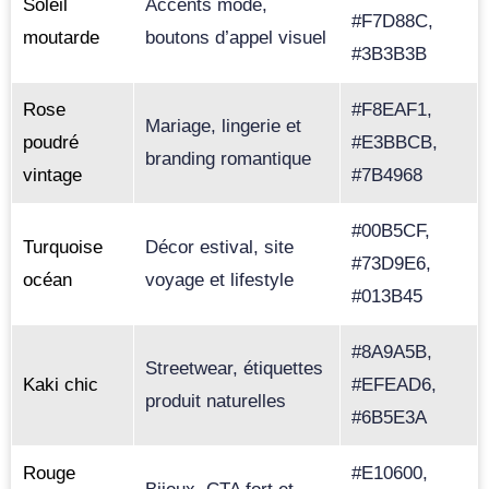
Soleil
Accents mode,
#F7D88C,
moutarde
boutons d’appel visuel
#3B3B3B
Rose
#F8EAF1,
Mariage, lingerie et
poudré
#E3BBCB,
branding romantique
vintage
#7B4968
#00B5CF,
Turquoise
Décor estival, site
#73D9E6,
océan
voyage et lifestyle
#013B45
#8A9A5B,
Streetwear, étiquettes
Kaki chic
#EFEAD6,
produit naturelles
#6B5E3A
Rouge
#E10600,