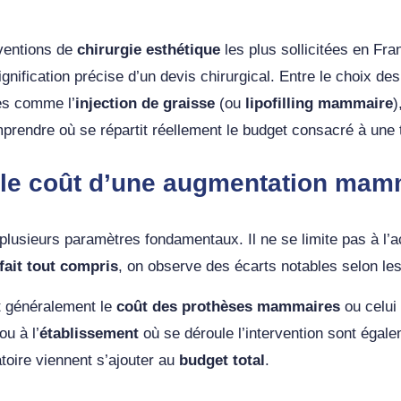
rventions de
chirurgie esthétique
les plus sollicitées en Fr
ignification précise d’un devis chirurgical. Entre le choix de
ves comme l’
injection de graisse
(ou
lipofilling mammaire
)
prendre où se répartit réellement le budget consacré à une te
le coût d’une augmentation mam
lusieurs paramètres fondamentaux. Il ne se limite pas à l’a
fait tout compris
, on observe des écarts notables selon les 
ut généralement le
coût des prothèses mammaires
ou celui
ou à l’
établissement
où se déroule l’intervention sont égale
atoire viennent s’ajouter au
budget total
.