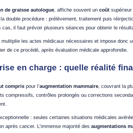
on de graisse autologue
, affiche souvent un
coût
supérieur 
la double procédure : prélèvement, traitement puis réinjectio
cas, il faut prévoir plusieurs séances pour obtenir le résul
e multiplie les actes médicaux nécessaires et impose donc u
cier de ce procédé, après évaluation médicale approfondie.
ise en charge : quelle réalité fin
out compris
pour l’
augmentation mammaire
, couvrant la pl
s compressifs, contrôles prolongés ou corrections secondair
nt.
exceptionnelle : seules certaines situations médicales avéré
ion après cancer. L’immense majorité des
augmentations m