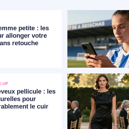
emme petite : les
r allonger votre
sans retouche
E-UP
eux pellicule : les
turelles pour
rablement le cuir