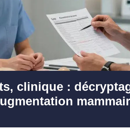
s, clinique : décrypta
ugmentation mammai