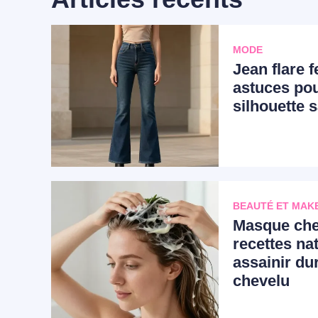
MODE
Jean flare f
astuces pou
silhouette 
BEAUTÉ ET MAK
Masque chev
recettes na
assainir du
chevelu