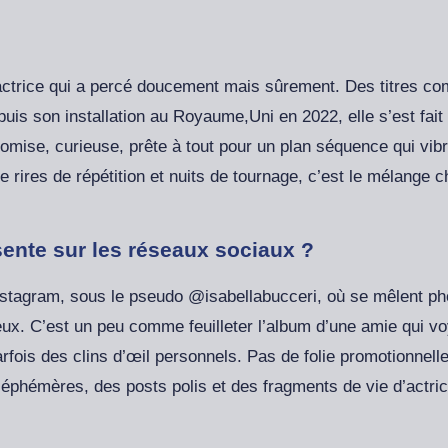
e actrice qui a percé doucement mais sûrement. Des titres c
uis son installation au Royaume,Uni en 2022, elle s’est fai
omise, curieuse, prête à tout pour un plan séquence qui vib
 rires de répétition et nuits de tournage, c’est le mélange ch
ésente sur les réseaux sociaux ?
Instagram, sous le pseudo @isabellabucceri, où se mêlent pho
eux. C’est un peu comme feuilleter l’album d’une amie qui vo
parfois des clins d’œil personnels. Pas de folie promotionnel
 éphémères, des posts polis et des fragments de vie d’actrice