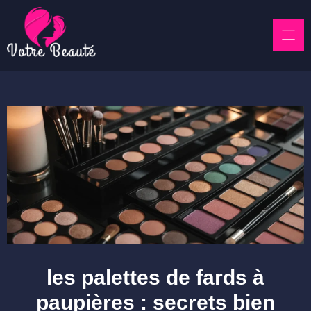
Skip
to
content
les palettes de fards à
paupières : secrets bien