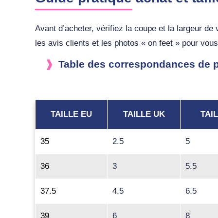
Avant d’acheter, vérifiez la coupe et la largeur d
les avis clients et les photos « on feet » pour vou
Table des correspondances de po
TAILLE EU
TAILLE UK
TAI
35
2.5
5
36
3
5.5
37.5
4.5
6.5
39
6
8