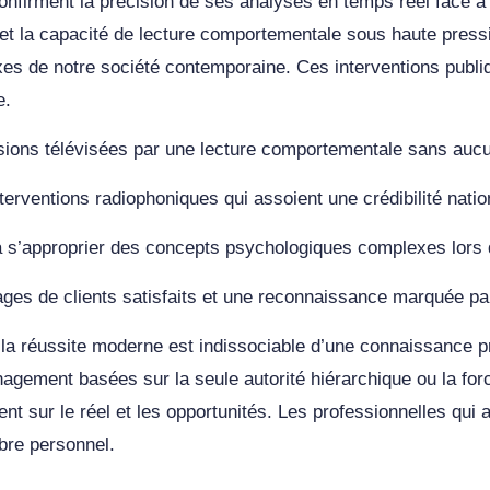
nfirment la précision de ses analyses en temps réel face à 
e et la capacité de lecture comportementale sous haute press
es de notre société contemporaine. Ces interventions publiq
e.
ions télévisées par une lecture comportementale sans aucun
erventions radiophoniques qui assoient une crédibilité natio
à s’approprier des concepts psychologiques complexes lors
ges de clients satisfaits et une reconnaissance marquée par
e la réussite moderne est indissociable d’une connaissance
gement basées sur la seule autorité hiérarchique ou la force
nt sur le réel et les opportunités. Les professionnelles qui
ibre personnel.