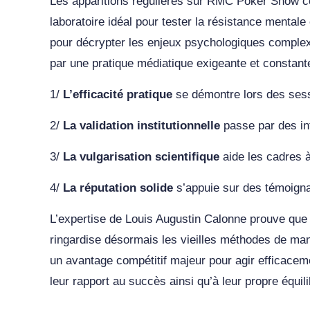
Les apparitions régulières sur RMC Poker Show co
laboratoire idéal pour tester la résistance mental
pour décrypter les enjeux psychologiques complex
par une pratique médiatique exigeante et constant
1/
L’efficacité pratique
se démontre lors des sess
2/
La validation institutionnelle
passe par des int
3/
La vulgarisation scientifique
aide les cadres 
4/
La réputation solide
s’appuie sur des témoigna
L’expertise de Louis Augustin Calonne prouve qu
ringardise désormais les vieilles méthodes de mana
un avantage compétitif majeur pour agir efficaceme
leur rapport au succès ainsi qu’à leur propre équil