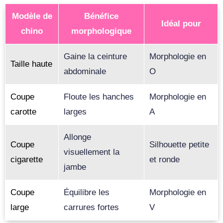
Modèle de
Bénéfice
Idéal pour
chino
morphologique
Gaine la ceinture
Morphologie en
Taille haute
abdominale
O
Coupe
Floute les hanches
Morphologie en
carotte
larges
A
Allonge
Coupe
Silhouette petite
visuellement la
cigarette
et ronde
jambe
Coupe
Équilibre les
Morphologie en
large
carrures fortes
V