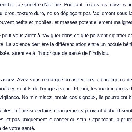
encher la sonnette d’alarme. Pourtant, toutes les masses ne 
lières, texture dure, ne se déplaçant pas facilement sous la 
uvent petits et mobiles, et masses potentiellement malignes,
é peut vous aider à naviguer dans ce que peuvent signifier ce
é. La science derrière la différenciation entre un nodule bén
e, attentive à l’historique de santé de l’individu.
as assez. Avez-vous remarqué un aspect peau d’orange ou de
 indices subtils de l’orage à venir. Et, oui, les modificati
 vigilance. Ne minimisez jamais ces signaux, ils pourraient 
 tactiles, même si certains changements peuvent d’abord sem
es, et pas uniquement le cancer du sein. Cependant, la prud
 de votre santé.