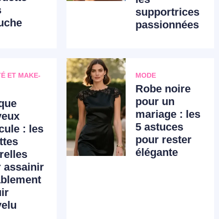
s
supportrices
uche
passionnées
É ET MAKE-
MODE
Robe noire
pour un
que
mariage : les
veux
5 astuces
cule : les
pour rester
ttes
élégante
relles
 assainir
ablement
uir
velu