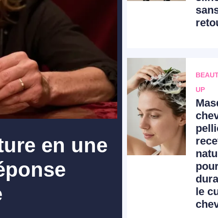
san
reto
BEAUT
UP
Mas
che
pelli
cture en une
rece
natu
réponse
pour
dur
e
le c
che