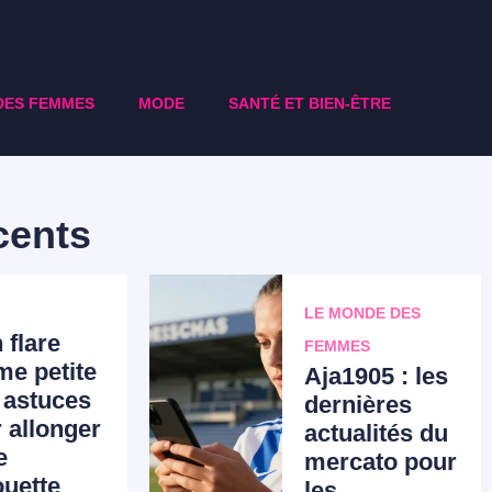
DES FEMMES
MODE
SANTÉ ET BIEN-ÊTRE
cents
LE MONDE DES
 flare
FEMMES
e petite
Aja1905 : les
s astuces
dernières
 allonger
actualités du
e
mercato pour
ouette
les