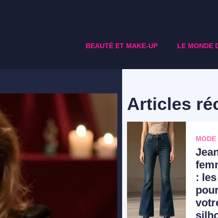
BEAUTÉ ET MAKE-UP
LE MONDE 
Articles ré
MODE
Jean
femm
: le
pour
votr
silh