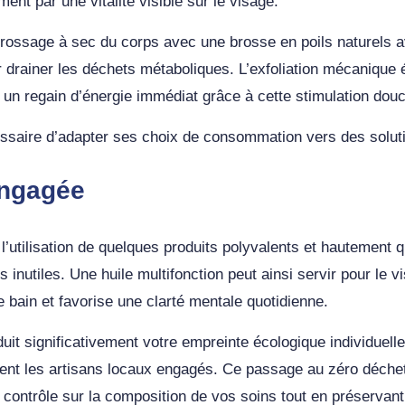
ent par une vitalité visible sur le visage.
brossage à sec du corps avec une brosse en poils naturels a
r drainer les déchets métaboliques. L’exfoliation mécanique é
 un regain d’énergie immédiat grâce à cette stimulation do
écessaire d’adapter ses choix de consommation vers des solu
engagée
’utilisation de quelques produits polyvalents et hautement qu
 inutiles. Une huile multifonction peut ainsi servir pour le 
de bain et favorise une clarté mentale quotidienne.
uit significativement votre empreinte écologique individue
nent les artisans locaux engagés. Ce passage au zéro déchet
 contrôle sur la composition de vos soins tout en préservant